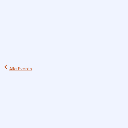
Start
Ausflüge
Events
Artikel
Magazin
Jetzt lesen
Alle Events
Do
16
Jul
Spiel & Kreativ