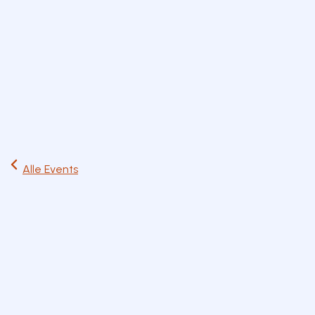
Start
Ausflüge
Events
Artikel
Magazin
Jetzt lesen
Alle Events
Fr
10
Jul
Spiel & Kreativ
ab 3 Jahre