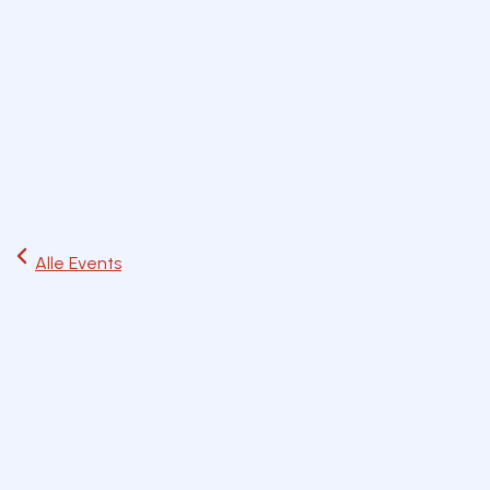
Start
Ausflüge
Events
Artikel
Magazin
Jetzt lesen
Alle Events
Fr
10
Jul
Kino & Theater
ab 6 Jahre
Fr. 10. Juli 2026
15:00 Uhr
München
Zum Kalender hinzufügen