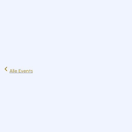
Start
Ausflüge
Events
Artikel
Magazin
Jetzt lesen
Alle Events
Sa
09
Aug
Feste & Events
Familien
Sa. 9. August 2025
12:00 – 19:00 Uhr
Iffeldorf
Zum Kalender hinzufügen