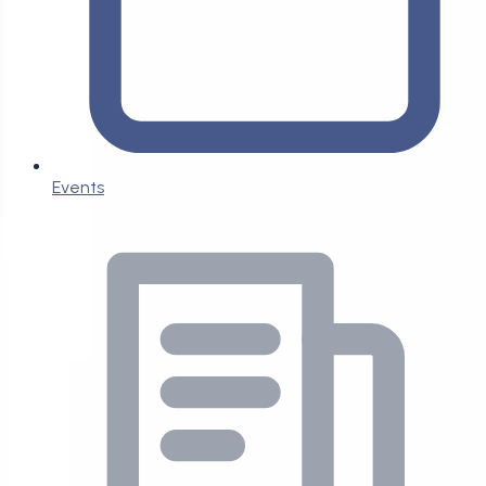
Events