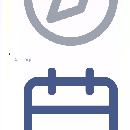
Ausflüge