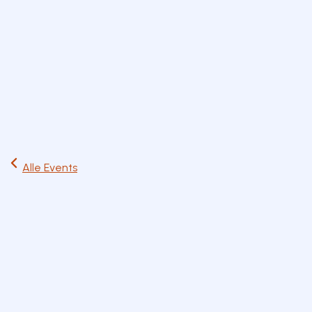
Start
Ausflüge
Events
Artikel
Magazin
Jetzt lesen
Alle Events
Fr
16
Mai
Spiel & Kreativ
Familien
Fr. 16. Mai 2025
17:00 – 19:00 Uhr
Rosenheim
Zum Kalender hinzufügen