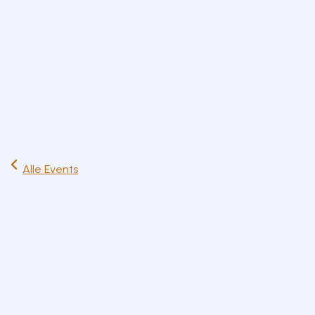
Start
Ausflüge
Events
Artikel
Magazin
Jetzt lesen
Alle Events
Mo
14
Apr
Ferienkalender
Familien
Mo. 14. April 2025
12:00 – 16:00 Uhr
Zum Kalender hinzufügen