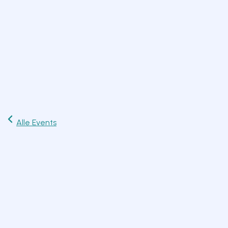
Start
Ausflüge
Events
Artikel
Magazin
Jetzt lesen
Alle Events
Fr
28
Aug
Flohmärkte
Fr. 28. August 2026
12:00 Uhr
Rosenheim
Zum Kalender hinzufügen