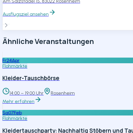
Am Salzstadel 15, 83022 Rosenheim
Ausflugsziel ansehen
Ähnliche Veranstaltungen
Fr
24
Apr
Flohmärkte
Kleider-Tauschbörse
14:00 – 19:00 Uhr
Rosenheim
Mehr erfahren
Sa
07
Feb
Flohmärkte
Kleidertauschparty: ­Nachhaltig Stöbern und T