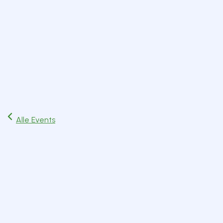
Start
Ausflüge
Events
Artikel
Magazin
Jetzt lesen
Alle Events
Sa
12
Dez
Natur & Gesundheit
Sa. 12. Dezember 2026
17:00 Uhr
Geretsried
Zum Kalender hinzufügen