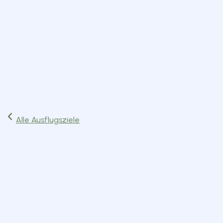
Start
Ausflüge
Events
Artikel
Magazin
Jetzt lesen
Alle Ausflugsziele
Vereine & Organisationen
Bergkirchen
Route planen