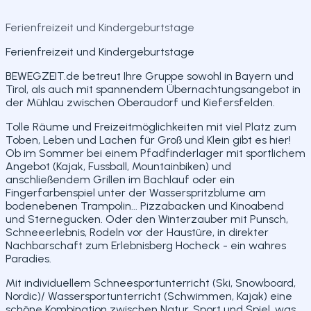
Teilen
Ferienfreizeit und Kindergeburtstage
Ferienfreizeit und Kindergeburtstage
BEWEGZEIT.de betreut Ihre Gruppe sowohl in Bayern und
Tirol, als auch mit spannendem Übernachtungsangebot in
der Mühlau zwischen Oberaudorf und Kiefersfelden.
Tolle Räume und Freizeitmöglichkeiten mit viel Platz zum
Toben, Leben und Lachen für Groß und Klein gibt es hier!
Ob im Sommer bei einem Pfadfinderlager mit sportlichem
Angebot (Kajak, Fussball, Mountainbiken) und
anschließendem Grillen im Bachlauf oder ein
Fingerfarbenspiel unter der Wasserspritzblume am
bodenebenen Trampolin... Pizzabacken und Kinoabend
und Sternegucken. Oder den Winterzauber mit Punsch,
Schneeerlebnis, Rodeln vor der Haustüre, in direkter
Nachbarschaft zum Erlebnisberg Hocheck - ein wahres
Paradies.
Mit individuellem Schneesportunterricht (Ski, Snowboard,
Nordic)/ Wassersportunterricht (Schwimmen, Kajak) eine
schöne Kombination zwischen Natur, Sport und Spiel, was