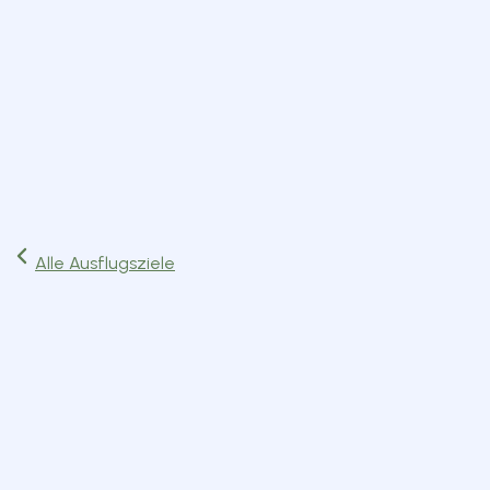
Start
Ausflüge
Events
Artikel
Magazin
Jetzt lesen
Alle Ausflugsziele
Vereine & Organisationen
Kiefersfelden
Route planen
Website