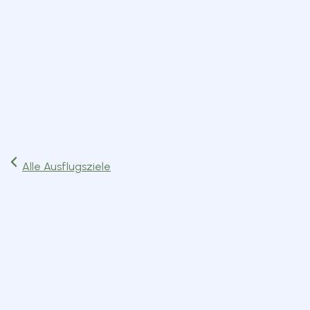
Start
Ausflüge
Events
Artikel
Magazin
Jetzt lesen
Alle Ausflugsziele
Ausflugsziel
Geretsried