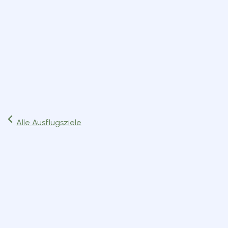
Start
Ausflüge
Events
Artikel
Magazin
Jetzt lesen
Alle Ausflugsziele
Ausflugsziel
Sauerlach
Route planen