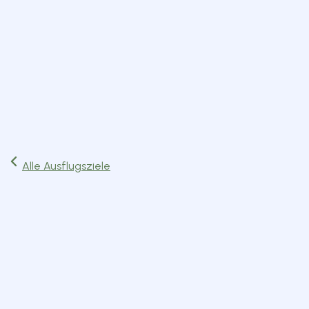
Start
Ausflüge
Events
Artikel
Magazin
Jetzt lesen
Alle Ausflugsziele
Dienstleistungen
Miesbach
Route planen