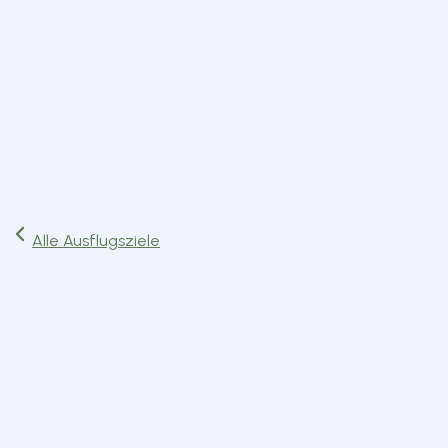
Start
Ausflüge
Events
Artikel
Magazin
Jetzt lesen
Alle Ausflugsziele
Behörden & Institutionen
Benediktbeuern