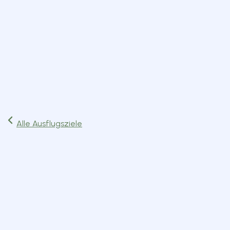
Start
Ausflüge
Events
Artikel
Magazin
Jetzt lesen
Alle Ausflugsziele
Kunst & Kultur
Haar
Route planen