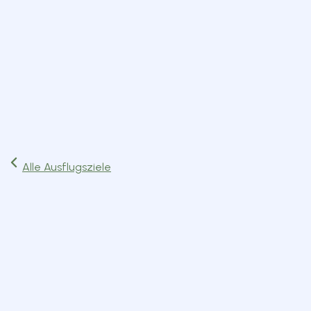
Start
Ausflüge
Events
Artikel
Magazin
Jetzt lesen
Alle Ausflugsziele
Dienstleistungen
München
Route planen
Website