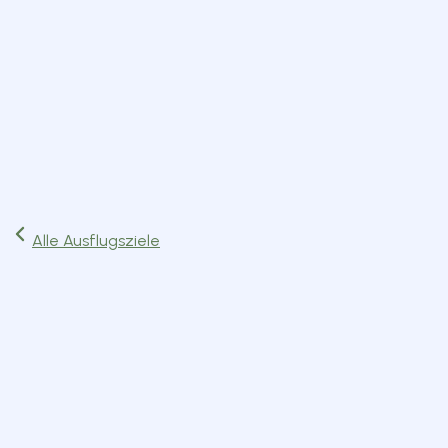
Start
Ausflüge
Events
Artikel
Magazin
Jetzt lesen
Alle Ausflugsziele
Behörden & Institutionen
München
Route planen