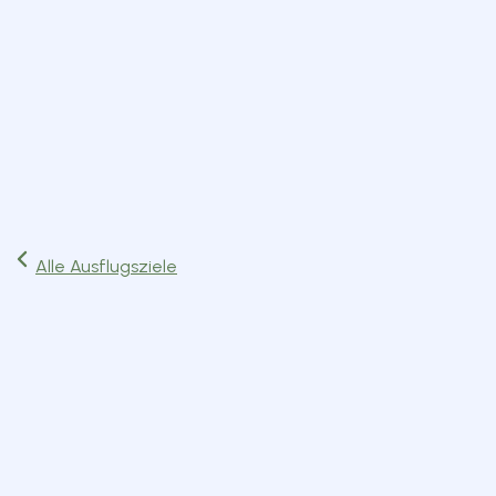
Start
Ausflüge
Events
Artikel
Magazin
Jetzt lesen
Alle Ausflugsziele
Behörden & Institutionen
München
Route planen